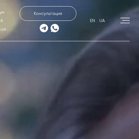
ум
Консультация
UA
EN
UA
.ua
О компании
Блог
Контакты